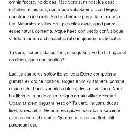
omnia facere, ne doleas. Nec vero sum nescius esse
utilitatem in historia, non modo voluptatem. Duo Reges:
constructio interrete. Sed mehercule pergrata mihi oratio
tua. Naturales divitias dixit parabiles esse, quod parvo
esset natura contenta. Atque haec coniunctio confusioque
virtutum tamen a philosophis ratione quadam distinguitur.
Tu vero, inquam, ducas licet, si sequetur; Verba tu fingas et
ea dicas, quae non sentias?
Laelius clamores sofòw ille so lebat Edere compellans
gumias ex ordine nostros. Roges enim Aristonem, bonane
ei videantur haec: vacuitas doloris, divitiae, valitudo; Nam
his libris eum malo quam reliquo ornatu villae delectari.
Utram tandem linguam nescio? Tu vero, inquam, ducas
licet, si sequetur; Ne amores quidem sanctos a sapiente
alienos esse arbitrantur. Quorum sine causa fieri nihil
putandum est.