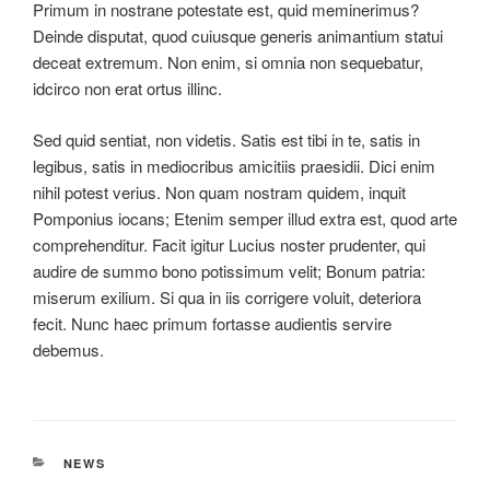
Primum in nostrane potestate est, quid meminerimus?
Deinde disputat, quod cuiusque generis animantium statui
deceat extremum. Non enim, si omnia non sequebatur,
idcirco non erat ortus illinc.
Sed quid sentiat, non videtis. Satis est tibi in te, satis in
legibus, satis in mediocribus amicitiis praesidii. Dici enim
nihil potest verius. Non quam nostram quidem, inquit
Pomponius iocans; Etenim semper illud extra est, quod arte
comprehenditur. Facit igitur Lucius noster prudenter, qui
audire de summo bono potissimum velit; Bonum patria:
miserum exilium. Si qua in iis corrigere voluit, deteriora
fecit. Nunc haec primum fortasse audientis servire
debemus.
NEWS